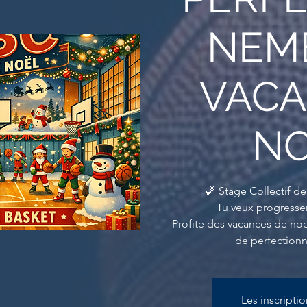
NEM
VAC
N
🏀 Stage Collectif d
Tu veux progresser 
Profite des vacances de noe
de perfection
Les inscripti