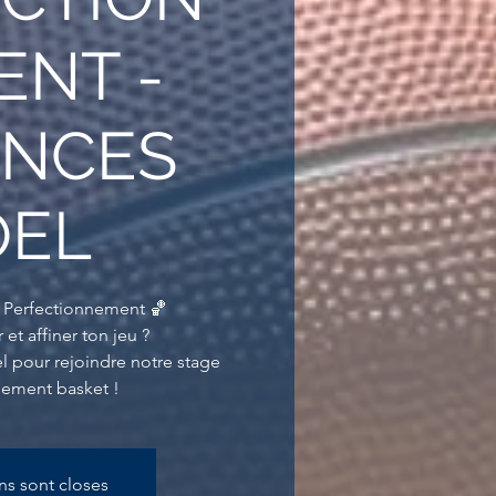
ENT -
ANCES
OEL
e Perfectionnement 🏀
et affiner ton jeu ?
l pour rejoindre notre stage
nement basket !
ons sont closes