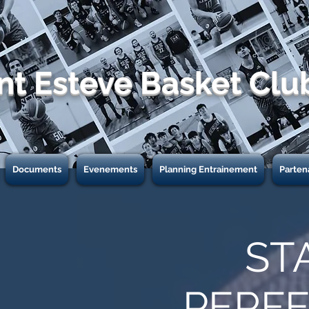
nt Esteve Basket Clu
Documents
Evenements
Planning Entrainement
Parten
ST
PERF