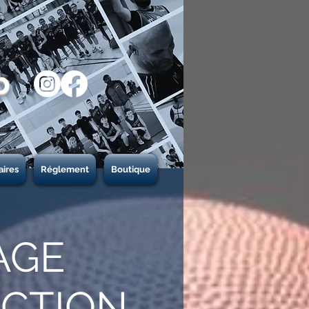
b
aires
Réglement
Boutique
AGE
ECTION