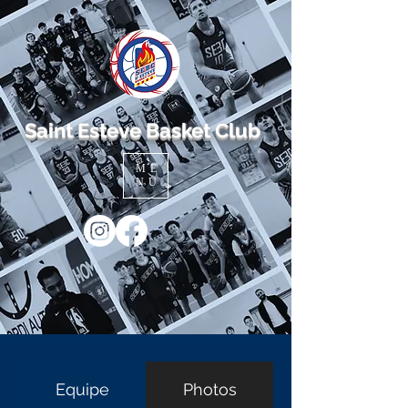
Saint Esteve Basket Club
ME
NU
Equipe
Photos